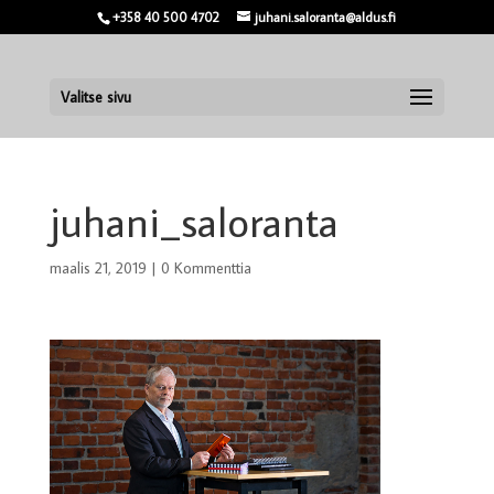
+358 40 500 4702
juhani.saloranta@aldus.fi
Valitse sivu
juhani_saloranta
maalis 21, 2019
|
0 Kommenttia