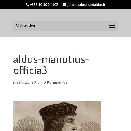
+358 40 500 4702
juhani.saloranta@aldus.fi
Valitse sivu
aldus-manutius-
officia3
maalis 25, 2019
|
0 Kommenttia